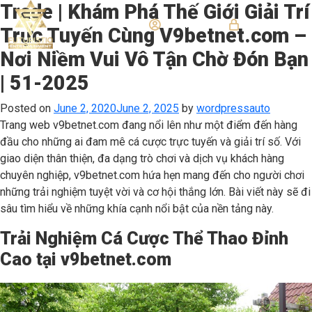
Trade | Khám Phá Thế Giới Giải Trí
REGISTER
LOGIN
Trực Tuyến Cùng V9betnet.com –
Nơi Niềm Vui Vô Tận Chờ Đón Bạn
| 51-2025
Posted on
June 2, 2020
June 2, 2025
by
wordpressauto
Trang web v9betnet.com đang nổi lên như một điểm đến hàng
đầu cho những ai đam mê cá cược trực tuyến và giải trí số. Với
giao diện thân thiện, đa dạng trò chơi và dịch vụ khách hàng
chuyên nghiệp, v9betnet.com hứa hẹn mang đến cho người chơi
những trải nghiệm tuyệt vời và cơ hội thắng lớn. Bài viết này sẽ đi
sâu tìm hiểu về những khía cạnh nổi bật của nền tảng này.
Trải Nghiệm Cá Cược Thể Thao Đỉnh
Cao tại v9betnet.com