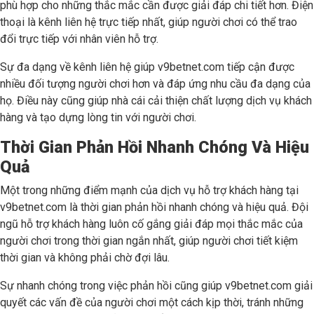
phù hợp cho những thắc mắc cần được giải đáp chi tiết hơn. Điện
thoại là kênh liên hệ trực tiếp nhất, giúp người chơi có thể trao
đổi trực tiếp với nhân viên hỗ trợ.
Sự đa dạng về kênh liên hệ giúp v9betnet.com tiếp cận được
nhiều đối tượng người chơi hơn và đáp ứng nhu cầu đa dạng của
họ. Điều này cũng giúp nhà cái cải thiện chất lượng dịch vụ khách
hàng và tạo dựng lòng tin với người chơi.
Thời Gian Phản Hồi Nhanh Chóng Và Hiệu
Quả
Một trong những điểm mạnh của dịch vụ hỗ trợ khách hàng tại
v9betnet.com là thời gian phản hồi nhanh chóng và hiệu quả. Đội
ngũ hỗ trợ khách hàng luôn cố gắng giải đáp mọi thắc mắc của
người chơi trong thời gian ngắn nhất, giúp người chơi tiết kiệm
thời gian và không phải chờ đợi lâu.
Sự nhanh chóng trong việc phản hồi cũng giúp v9betnet.com giải
quyết các vấn đề của người chơi một cách kịp thời, tránh những