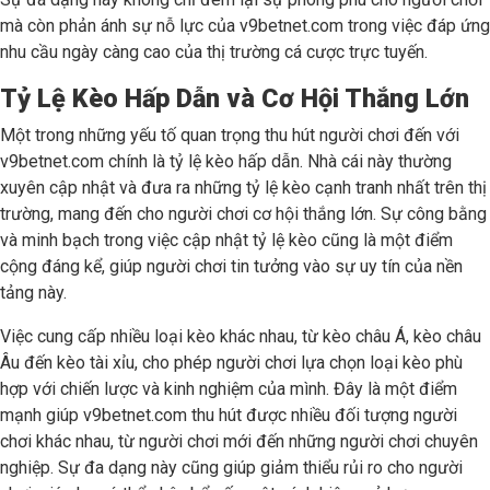
mà còn phản ánh sự nỗ lực của v9betnet.com trong việc đáp ứng
nhu cầu ngày càng cao của thị trường cá cược trực tuyến.
Tỷ Lệ Kèo Hấp Dẫn và Cơ Hội Thắng Lớn
Một trong những yếu tố quan trọng thu hút người chơi đến với
v9betnet.com chính là tỷ lệ kèo hấp dẫn. Nhà cái này thường
xuyên cập nhật và đưa ra những tỷ lệ kèo cạnh tranh nhất trên thị
trường, mang đến cho người chơi cơ hội thắng lớn. Sự công bằng
và minh bạch trong việc cập nhật tỷ lệ kèo cũng là một điểm
cộng đáng kể, giúp người chơi tin tưởng vào sự uy tín của nền
tảng này.
Việc cung cấp nhiều loại kèo khác nhau, từ kèo châu Á, kèo châu
Âu đến kèo tài xỉu, cho phép người chơi lựa chọn loại kèo phù
hợp với chiến lược và kinh nghiệm của mình. Đây là một điểm
mạnh giúp v9betnet.com thu hút được nhiều đối tượng người
chơi khác nhau, từ người chơi mới đến những người chơi chuyên
nghiệp. Sự đa dạng này cũng giúp giảm thiểu rủi ro cho người