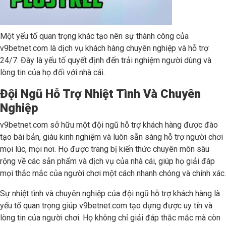
Một yếu tố quan trọng khác tạo nên sự thành công của
v9betnet.com là dịch vụ khách hàng chuyên nghiệp và hỗ trợ
24/7. Đây là yếu tố quyết định đến trải nghiệm người dùng và
lòng tin của họ đối với nhà cái.
Đội Ngũ Hỗ Trợ Nhiệt Tình Và Chuyên
Nghiệp
v9betnet.com sở hữu một đội ngũ hỗ trợ khách hàng được đào
tạo bài bản, giàu kinh nghiệm và luôn sẵn sàng hỗ trợ người chơi
mọi lúc, mọi nơi. Họ được trang bị kiến thức chuyên môn sâu
rộng về các sản phẩm và dịch vụ của nhà cái, giúp họ giải đáp
mọi thắc mắc của người chơi một cách nhanh chóng và chính xác.
Sự nhiệt tình và chuyên nghiệp của đội ngũ hỗ trợ khách hàng là
yếu tố quan trọng giúp v9betnet.com tạo dựng được uy tín và
lòng tin của người chơi. Họ không chỉ giải đáp thắc mắc mà còn