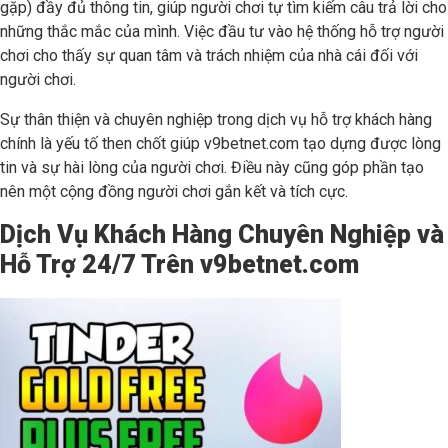
gặp) đầy đủ thông tin, giúp người chơi tự tìm kiếm câu trả lời cho
những thắc mắc của mình. Việc đầu tư vào hệ thống hỗ trợ người
chơi cho thấy sự quan tâm và trách nhiệm của nhà cái đối với
người chơi.
Sự thân thiện và chuyên nghiệp trong dịch vụ hỗ trợ khách hàng
chính là yếu tố then chốt giúp v9betnet.com tạo dựng được lòng
tin và sự hài lòng của người chơi. Điều này cũng góp phần tạo
nên một cộng đồng người chơi gắn kết và tích cực.
Dịch Vụ Khách Hàng Chuyên Nghiệp và
Hỗ Trợ 24/7 Trên v9betnet.com