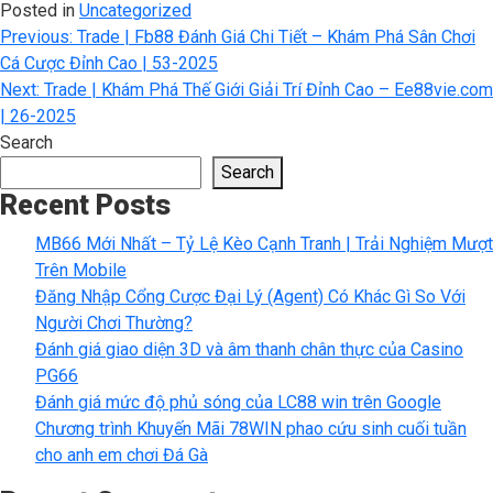
Posted in
Uncategorized
Post
Previous:
Trade | Fb88 Đánh Giá Chi Tiết – Khám Phá Sân Chơi
Cá Cược Đỉnh Cao | 53-2025
navigation
Next:
Trade | Khám Phá Thế Giới Giải Trí Đỉnh Cao – Ee88vie.com
| 26-2025
Search
Search
Recent Posts
MB66 Mới Nhất – Tỷ Lệ Kèo Cạnh Tranh | Trải Nghiệm Mượt
Trên Mobile
Đăng Nhập Cổng Cược Đại Lý (Agent) Có Khác Gì So Với
Người Chơi Thường?
Đánh giá giao diện 3D và âm thanh chân thực của Casino
PG66
Đánh giá mức độ phủ sóng của LC88 win trên Google
Chương trình Khuyến Mãi 78WIN phao cứu sinh cuối tuần
cho anh em chơi Đá Gà