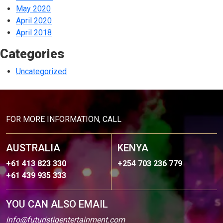
May 2020
April 2020
April 2018
Categories
Uncategorized
FOR MORE INFORMATION, CALL
AUSTRALIA
KENYA
+61 413 823 330
+254 703 236 779
+61 439 935 333
YOU CAN ALSO EMAIL
info@futuristiqentertainment.com