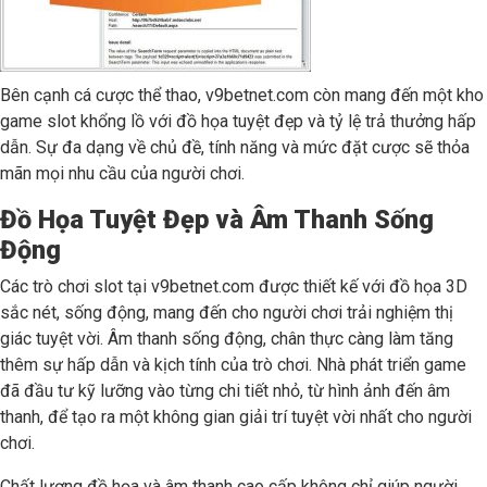
Bên cạnh cá cược thể thao, v9betnet.com còn mang đến một kho
game slot khổng lồ với đồ họa tuyệt đẹp và tỷ lệ trả thưởng hấp
dẫn. Sự đa dạng về chủ đề, tính năng và mức đặt cược sẽ thỏa
mãn mọi nhu cầu của người chơi.
Đồ Họa Tuyệt Đẹp và Âm Thanh Sống
Động
Các trò chơi slot tại v9betnet.com được thiết kế với đồ họa 3D
sắc nét, sống động, mang đến cho người chơi trải nghiệm thị
giác tuyệt vời. Âm thanh sống động, chân thực càng làm tăng
thêm sự hấp dẫn và kịch tính của trò chơi. Nhà phát triển game
đã đầu tư kỹ lưỡng vào từng chi tiết nhỏ, từ hình ảnh đến âm
thanh, để tạo ra một không gian giải trí tuyệt vời nhất cho người
chơi.
Chất lượng đồ họa và âm thanh cao cấp không chỉ giúp người